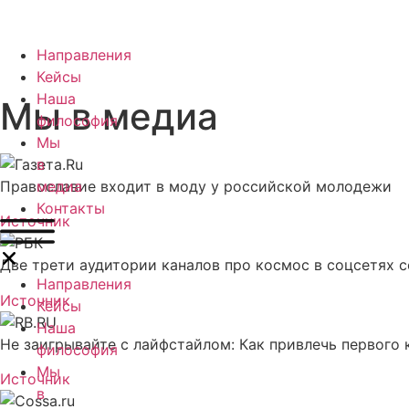
Направления
Кейсы
Наша
Мы в медиа
философия
Мы
в
Православие входит в моду у российской молодежи
медиа
Контакты
Источник
Две трети аудитории каналов про космос в соцсетях 
Направления
Источник
Кейсы
Наша
Не заигрывайте с лайфстайлом: Как привлечь первого 
философия
Мы
Источник
в