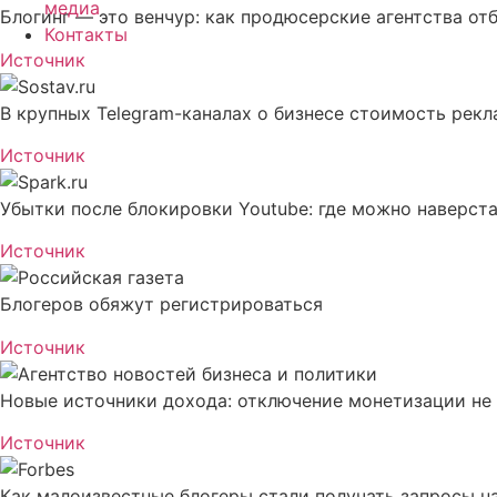
медиа
Блогинг — это венчур: как продюсерские агентства о
Контакты
Источник
В крупных Telegram-каналах о бизнесе стоимость рекл
Источник
Убытки после блокировки Youtube: где можно наверст
Источник
Блогеров обяжут регистрироваться
Источник
Новые источники дохода: отключение монетизации не
Источник
Как малоизвестные блогеры стали получать запросы н